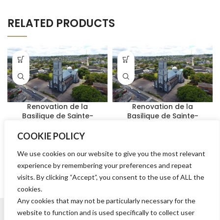
RELATED PRODUCTS
Renovation de la
Renovation de la
Basilique de Sainte-
Basilique de Sainte-
Hélène Rs 50,000 / One-
Hélène Rs 10,000 / One-
Off
Off
COOKIE POLICY
We use cookies on our website to give you the most relevant
₨
50,000.00
₨
10,000.00
Sauvons notre patrimoine ! La
Sauvons notre patrimoine ! La
experience by remembering your preferences and repeat
Basilique Sainte-Hélène a
Basilique Sainte-Hélène a
toujours été un lieu
toujours été un lieu
visits. By clicking “Accept”, you consent to the use of ALL the
emblématique. Inspirée du style
emblématique. Inspirée du style
cookies.
néo-byzantin, la Basilique a
néo-byzantin, la Basilique a
Any cookies that may not be particularly necessary for the
website to function and is used specifically to collect user