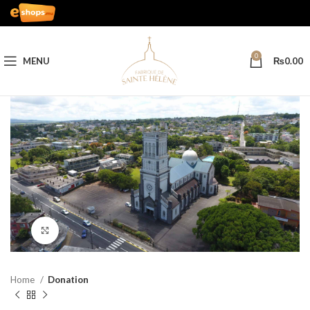
0
MENU
₨
0.00
Click to enlarge
Home
Donation