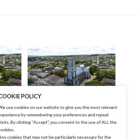
COOKIE POLICY
ue de
Renovation de la Basilique de
Ren
ne-Off
Sainte-Hélène Rs 50 / One-Off
Saint
We use cookies on our website to give you the most relevant
experience by remembering your preferences and repeat
₨
50.00
asilique
Sauvons notre patrimoine ! La Basilique
Sauvo
visits. By clicking “Accept”, you consent to the use of ALL the
un lieu
Sainte-Hélène a toujours été un lieu
Sain
cookies.
le néo-
emblématique. Inspirée du style néo-
embl
Any cookies that may not be particularly necessary for the