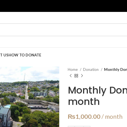
T US
HOW TO DONATE
Home
Donation
Monthly Don
Monthly Don
month
₨
1,000.00
/ month