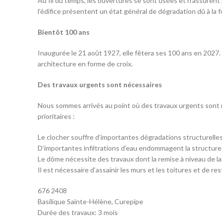
Au fil du temps, les ouvertures se sont usées et n’assurent p
l’édifice présentent un état général de dégradation dû à la f
Bientôt 100 ans
Inaugurée le 21 août 1927, elle fêtera ses 100 ans en 2027.
architecture en forme de croix.
Des travaux urgents sont nécessaires
Nous sommes arrivés au point où des travaux urgents sont néc
prioritaires :
Le clocher souffre d’importantes dégradations structurelles
D’importantes infiltrations d’eau endommagent la structure 
Le dôme nécessite des travaux dont la remise à niveau de la 
Il est nécessaire d’assainir les murs et les toitures et de res
676 2408
Basilique Sainte-Hélène, Curepipe
Durée des travaux: 3 mois