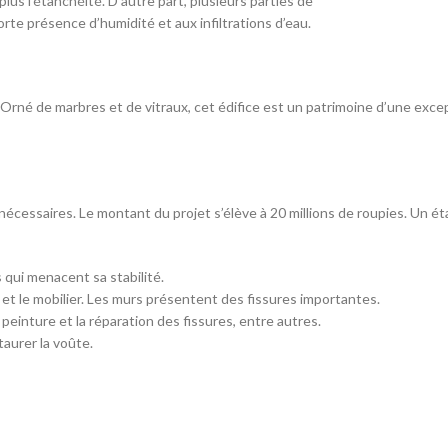
lus l’étanchéité. D’autre part, plusieurs parties de
orte présence d’humidité et aux infiltrations d’eau.
 Orné de marbres et de vitraux, cet édifice est un patrimoine d’une exce
essaires. Le montant du projet s’élève à 20 millions de roupies. Un état
 qui menacent sa stabilité.
et le mobilier. Les murs présentent des fissures importantes.
peinture et la réparation des fissures, entre autres.
taurer la voûte.