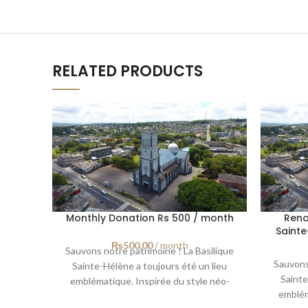
RELATED PRODUCTS
Monthly Donation Rs 500 / month
Reno
Sainte
₨
500.00
/ month
Sauvons notre patrimoine ! La Basilique
Sauvons
Sainte-Hélène a toujours été un lieu
Sainte
emblématique. Inspirée du style néo-
emblém
byzantin, la Basilique a