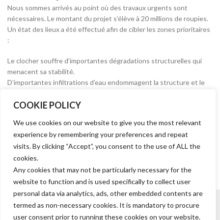
Nous sommes arrivés au point où des travaux urgents sont
nécessaires. Le montant du projet s’élève à 20 millions de roupies.
Un état des lieux a été effectué afin de cibler les zones prioritaires
:
Le clocher souffre d’importantes dégradations structurelles qui
menacent sa stabilité.
D’importantes infiltrations d’eau endommagent la structure et le
mobilier. Les murs présentent des fissures importantes.
COOKIE POLICY
Le dôme nécessite des travaux dont la remise à niveau de la
peinture et la réparation des fissures, entre autres.
We use cookies on our website to give you the most relevant
Il est nécessaire d’assainir les murs et les toitures et de restaurer
experience by remembering your preferences and repeat
la voûte.
visits. By clicking “Accept”, you consent to the use of ALL the
cookies.
FAIRE UN DON
Any cookies that may not be particularly necessary for the
website to function and is used specifically to collect user
personal data via analytics, ads, other embedded contents are
termed as non-necessary cookies. It is mandatory to procure
user consent prior to running these cookies on your website.