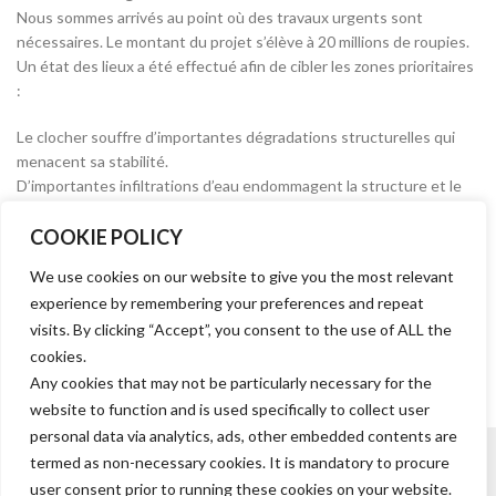
Nous sommes arrivés au point où des travaux urgents sont
nécessaires. Le montant du projet s’élève à 20 millions de roupies.
Un état des lieux a été effectué afin de cibler les zones prioritaires
:
Le clocher souffre d’importantes dégradations structurelles qui
menacent sa stabilité.
D’importantes infiltrations d’eau endommagent la structure et le
mobilier. Les murs présentent des fissures importantes.
COOKIE POLICY
Le dôme nécessite des travaux dont la remise à niveau de la
peinture et la réparation des fissures, entre autres.
We use cookies on our website to give you the most relevant
Il est nécessaire d’assainir les murs et les toitures et de restaurer
experience by remembering your preferences and repeat
la voûte.
visits. By clicking “Accept”, you consent to the use of ALL the
cookies.
FAIRE UN DON
Any cookies that may not be particularly necessary for the
website to function and is used specifically to collect user
personal data via analytics, ads, other embedded contents are
termed as non-necessary cookies. It is mandatory to procure
user consent prior to running these cookies on your website.